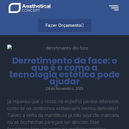
Fazer Orçamento
Derretimento da face: o
que é e como a
tecnologia estética pode
ajudar
24 de Novembro, 2025
Já reparou que o rosto no espelho parece diferente,
como se os contornos estivessem menos definidos?
Talvez a linha da mandíbula já não seja tão marcada
ou as bochechas pareçam ter descido. Este